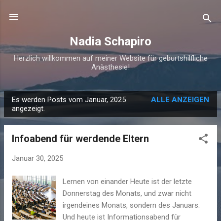
Direkt zum Hauptbereich
Nadia Schapiro
Herzlich willkommen auf meiner Website für geburtshilfliche
Anästhesie!
Es werden Posts vom Januar, 2025
ALLE ANZEIGEN
P
angezeigt.
o
s
Infoabend für werdende Eltern
t
s
Januar 30, 2025
Lernen von einander Heute ist der letzte
Donnerstag des Monats, und zwar nicht
irgendeines Monats, sondern des Januars.
Und heute ist Informationsabend für